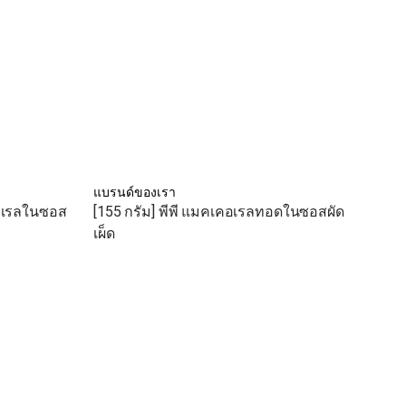
แบรนด์ของเรา
คอเรลในซอส
[155 กรัม] พีพี แมคเคอเรลทอดในซอสผัด
เผ็ด