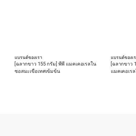
แบรนด์ของเรา
แบรนด์ของเ
[ฉลากขาว 155 กรัม] พีพี แมคเคอเรลใน
[ฉลากขาว 15
ซอสมะเขือเทศเข้มข้น
แมคเคอเรล