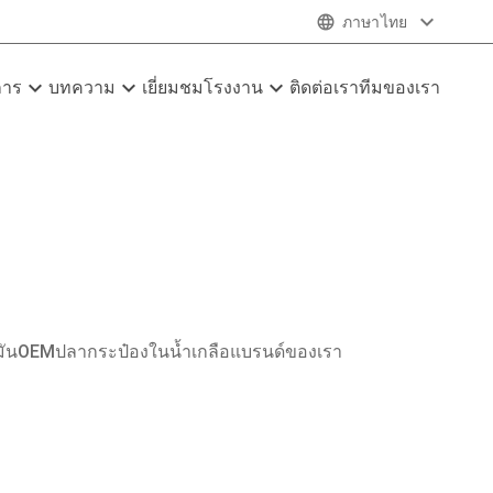
expand_more
language
ภาษาไทย
expand_more
expand_more
expand_more
การ
บทความ
เยี่ยมชมโรงงาน
ติดต่อเรา
ทีมของเรา
ัน
OEMปลากระป๋องในน้ำเกลือ
แบรนด์ของเรา