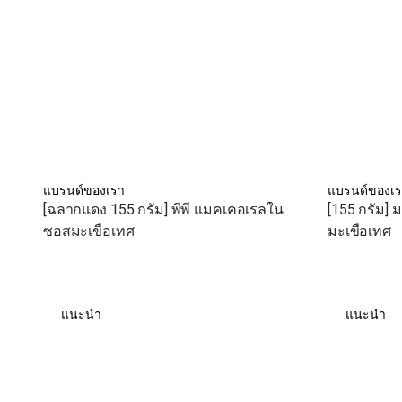
แบรนด์ของเรา
แบรนด์ของเ
[ฉลากแดง 155 กรัม] พีพี แมคเคอเรลใน
[155 กรัม]
ซอสมะเขือเทศ
มะเขือเทศ
แนะนำ
แนะนำ