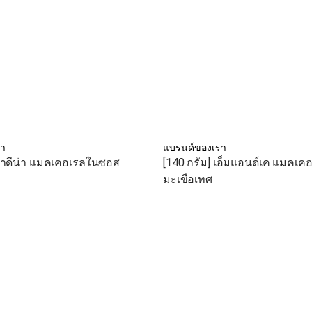
รา
แบรนด์ของเรา
 มาดีน่า แมคเคอเรลในซอส
[140 กรัม] เอ็มแอนด์เค แมคเ
มะเขือเทศ