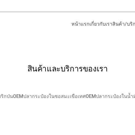
หน้าแรก
เกี่ยวกับเรา
สินค้า/บริ
สินค้าและบริการของเรา
ิกป่น
OEMปลากระป๋องในซอสมะเขือเทศ
OEMปลากระป๋องในน้ำม