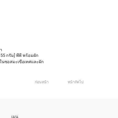
รา
5 กรัม] พีพี พร้อมผัก
ในซอสมะเขือเทศและผัก
1
ก่อนหน้า
หน้าถัดไป
เมนู