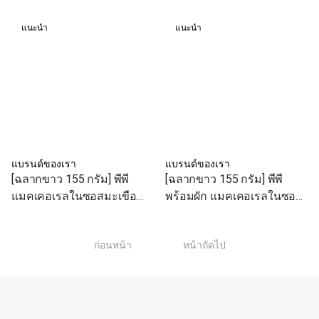
แนะนำ
แนะนำ
แบรนด์ของเรา
แบรนด์ของเรา
[ฉลากขาว 155 กรัม] พีพี
[ฉลากขาว 155 กรัม] พีพี
แมคเคอเรลในซอสมะเขือ
พร้อมผัก แมคเคอเรลในซอส
เทศเข้มข้น
มะเขือเทศและผัก
1
ก่อนหน้า
หน้าถัดไป