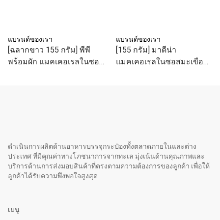
แบรนด์ของเรา
แบรนด์ของเรา
[ฉลากขาว 155 กรัม] พีพี
[155 กรัม] มาดีน่า
พร้อมผัก แมคเคอเรลในซอส
แมคเคอเรลในซอสมะเขือ
มะเขือเทศและผัก
เทศ
ดำเนินการผลิตด้านอาหารบรรจุกระป๋องทั้งตลาดภายในและต่าง
ประเทศ ที่มีคุณค่าทางโภชนาการจากทะเล มุ่งเน้นด้านคุณภาพและ
บริการด้านการส่งมอบสินค้าที่ตรงตามความต้องการของลูกค้า เพื่อให้
ลูกค้าได้รับความพึงพอใจสูงสุด
เมนู