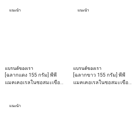
แนะนำ
แนะนำ
แบรนด์ของเรา
แบรนด์ของเรา
[ฉลากแดง 155 กรัม] พีพี
[ฉลากขาว 155 กรัม] พีพี
แมคเคอเรลในซอสมะเขือ
แมคเคอเรลในซอสมะเขือ
เทศ
เทศเข้มข้น
แนะนำ