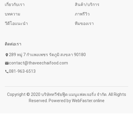
เกี่ยวกับเรา
สินค้า/บริการ
บทความ
ภาพรีวิว
วีดีโอแนะนำ
ทีมของเรา
ติดต่อเรา
289 หมู่ 7 กำแพงเพชร รัตภูมิ สงขลา 90180
location_on
contact@thaveechaifood.com
mail
081-963-6513
call
Copyright © 2020 บริษัททวีชัยฟู๊ด แมนูแฟคเจอริ่ง จำกัด. All Rights
Reserved. Powered by
WebFaster.online