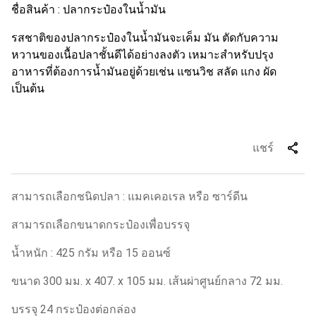
ชื่อสินค้า : ปลากระป๋องในน้ำมัน
รสชาติของปลากระป๋องในน้ำมันจะเค็ม มัน ตัดกับความ
หวานของเนื้อปลาชั้นดีได้อย่างลงตัว เหมาะสำหรับปรุง
อาหารที่ต้องการน้ำมันอยู่ด้วยเช่น แซนวิช สลัด แกง ผัด
เป็นต้น
share
แชร์
สามารถเลือกชนิดปลา : แมคเคอเรล หรือ ซาร์ดีน
สามารถเลือกขนาดกระป๋องเพื่อบรรจุ
น้ำหนัก : 425 กรัม หรือ 15 ออนซ์
ขนาด 300 มม. x 407. x 105 มม. เส้นผ่าศูนย์กลาง 72 มม.
บรรจุ 24 กระป๋องต่อกล่อง