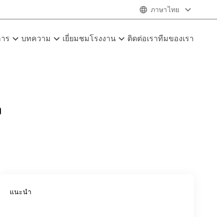
expand_more
language
ภาษาไทย
expand_more
expand_more
expand_more
การ
บทความ
เยี่ยมชมโรงงาน
ติดต่อเรา
ทีมของเรา
ง
แนะนำ