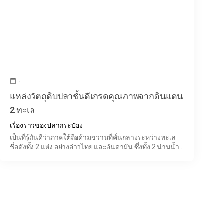
-
calendar_today
แหล่งวัตถุดิบปลาชั้นดีเกรดคุณภาพจากดินแดน
2 ทะเล
เรื่องราวของปลากระป๋อง
เป็นที่รู้กันดีว่าภาคใต้ถือด้ามขวานที่คั่นกลางระหว่างทะเล
ชื่อดังทั้ง 2 แห่ง อย่างอ่าวไทย และอันดามัน ซึ่งทั้ง 2 น่านน้ำ
ผลิตปลาที่เต็มไปด้วยโภชนาการอันอุดมสมบูรณ