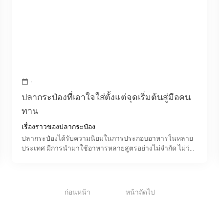
-
calendar_today
ปลากระป๋องที่เอาใจใส่ตั้งแต่จุดเริ่มต้นสู่มือคน
ทาน
เรื่องราวของปลากระป๋อง
ปลากระป๋องได้รับความนิยมในการประกอบอาหารในหลาย
ประเทศ มีการนำมาใช้อาหารหลายสูตรอย่างไม่จำกัด ไม่ว่า
จะเป็น ยำปลากระป๋อง, ปลากระป๋องทอดกระเทียม, หรือปลาก
ระป๋องต้ม
1
ก่อนหน้า
หน้าถัดไป