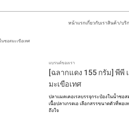
หน้าแรก
เกี่ยวกับเรา
สินค้า/บริ
รลในซอสมะเขือเทศ
แบรนด์ของเรา
[ฉลากแดง 155 กรัม] พีพ
มะเขือเทศ
ปลาแมคเคอเรลบรรจุกระป๋องในน้ำซอสมะ
เนื้อปลาเกรดเอ เลือกสรรขนาดตัวที่พอ
ถึงใจ