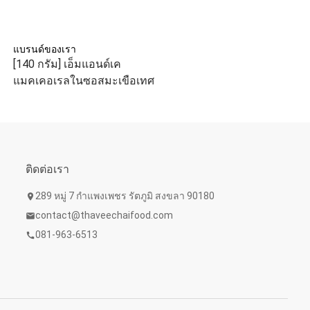
แบรนด์ของเรา
[140 กรัม] เอ็มแอนด์เค
แมคเคอเรลในซอสมะเขือเทศ
ติดต่อเรา
289 หมู่ 7 กำแพงเพชร รัตภูมิ สงขลา 90180
location_on
contact@thaveechaifood.com
mail
081-963-6513
call