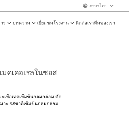
expand_more
language
ภาษาไทย
expand_more
expand_more
expand_more
การ
บทความ
เยี่ยมชมโรงงาน
ติดต่อเรา
ทีมของเรา
ี แมคเคอเรลในซอส
เขือเทศเข้มข้นกลมกล่อม คัด
เหมาะ รสชาติเข้มข้นกลมกล่อม