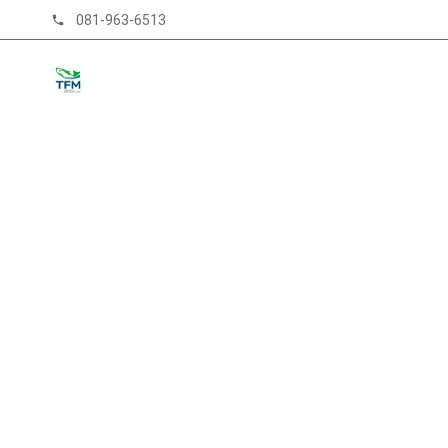
081-963-6513
phone