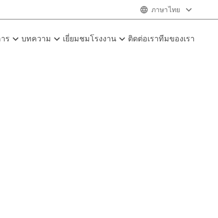
expand_more
language
ภาษาไทย
expand_more
expand_more
expand_more
การ
บทความ
เยี่ยมชมโรงงาน
ติดต่อเรา
ทีมของเรา