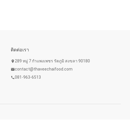
ติดต่อเรา
289 หมู่ 7 กำแพงเพชร รัตภูมิ สงขลา 90180
location_on
contact@thaveechaifood.com
mail
081-963-6513
call